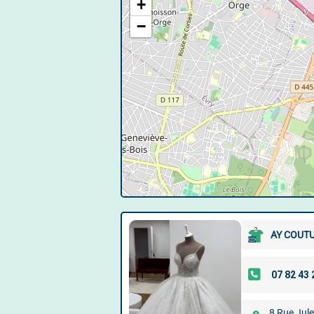
+
−
AY COUTUR
8 Rue Jul