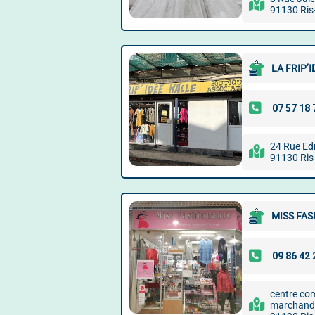
91130 Ris
LA FRIP’
24 Rue E
91130 Ris
MISS FA
centre com
marchande