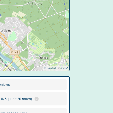
© Leaflet
|
©
OSM
onibles
.0/5
|
+ de 20 notes)