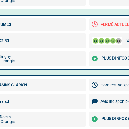
-Orangis
TUMES
FERMÉ ACTUE
(4
Grigny
PLUS D'INFOS
-Orangis
ASINS CLARK'N
Horaires Indisp
Avis Indisponibl
 Docks
PLUS D'INFOS
-Orangis