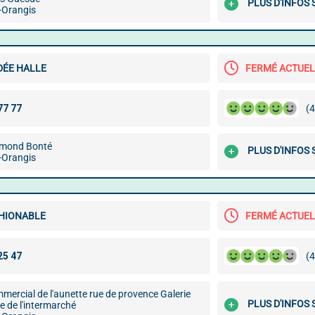
PLUS D'INFOS
-Orangis
IDÉE HALLE
FERMÉ ACTUE
(4
dmond Bonté
PLUS D'INFOS
-Orangis
SHIONABLE
FERMÉ ACTUE
(4
mercial de l'aunette rue de provence Galerie
PLUS D'INFOS
 de l'intermarché