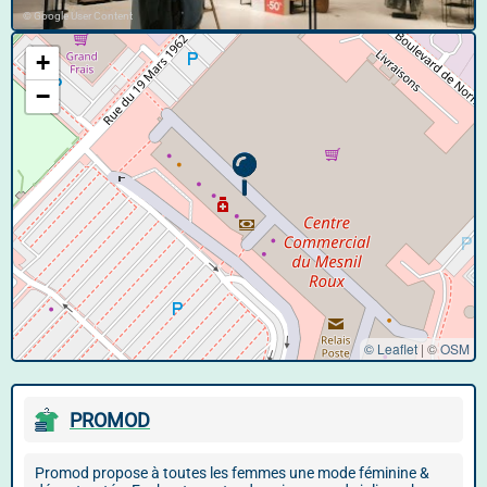
© Google User Content
+
−
© Leaflet
|
©
OSM
PROMOD
Promod propose à toutes les femmes une mode féminine &