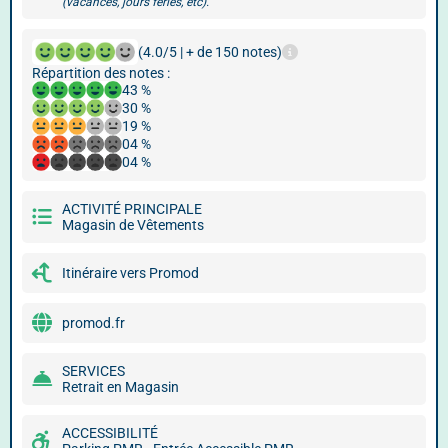
(vacances, jours fériés, etc).
(4.0/5 | + de 150 notes)
Répartition des notes :
43 %
30 %
19 %
04 %
04 %
ACTIVITÉ PRINCIPALE
Magasin de Vêtements
Itinéraire vers Promod
promod.fr
SERVICES
Retrait en Magasin
ACCESSIBILITÉ